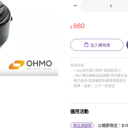
680
$
加入購物車
商品特色：
．1.5kg強大磁力吸附 穩固超安心
． 360°萬向轉軸自由調整 找到適合
．輕巧迷你 隨身攜帶各種場景都適合
．開車、追劇、工作一支搞定
適用活動
父親節限定｜$188
贈品
滿額贈