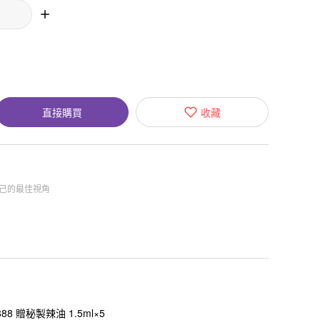
直接購買
收藏
自己的最佳視角
8 贈秘製辣油 1.5ml×5