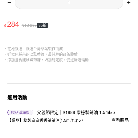
284
$
95折
NTD
299
．在地嚴選：嚴選台灣茶葉製作而成
．近似包種茶的淡雅香氣，最純粹的品茶體驗
．添加膳食纖維與菊糖，增加飽足感，促進腸道蠕動
適用活動
父親節限定｜$1888 贈秘製辣油 1.5ml×5
贈品
滿額贈
查看贈品
【贈品】秘製麻麻香香辣辣油(1.5ml/包)*5 /