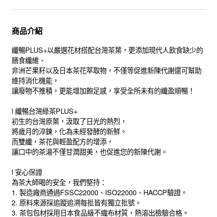
商品介紹
纖暢PLUS+以嚴選花材搭配台灣茶葉，更添加現代人飲食缺少的
膳食纖維、
非洲芒果籽以及日本茶花萃取物，不僅等促進新陳代謝還可幫助
維持消化機能，
讓廢物不推積，更能增加飽足感，享受全所未有的纖盈順暢！
l 纖暢台灣綠茶PLUS+
初生的台灣原葉，汲取了日光的熱烈，
將歲月的淬鍊，化為未經發酵的新鮮。
而雙纖，茶花與輕盈配方的增添，
讓口中的茶湯不僅甘潤甜美，也促進您的新陳代謝。
l 安心保證
為茶大師喝的安全，我們堅持：
1. 製造廠商通過FSSC22000、ISO22000、HACCP驗證。
2. 原料來源採追蹤追溯每批皆有獨立批號。
3. 茶包包材採用日本食品級不織布材質，熱溶出檢驗合格。